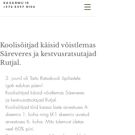
Kasarmu 15
+372 5397 8106
Koolisõitjad käisid võistlemas
Säreveres ja kestvusratsutajad
Rutjal.
2. juunil oli Tartu Ratsakooli õpilastele 
igati edukas päev!
Koolisõitjad käisid võistlemas Säreveres 
ja kestvusratsutajad Rutjal.
Koolisõitjad tõid kaasa laste arvestuses A-
skeemis 1. koha ning LK1 skeemis avatud 
arvestuses 6. koha. Mitu tulemust ületas 
veel 60% piiri.