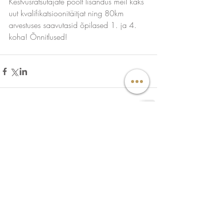
Kestvusratsutajate poolt lisandus meil kaks 
uut kvalifikatsioonitäitjat ning 80km 
arvestuses saavutasid õpilased 1. ja 4. 
koha! Õnnitlused!
Comments
Write a comment...