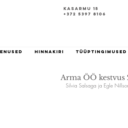
Kasarmu 15
+372 5397 8106
eenused
Hinnakiri
Tüüptingimused
Arma ÖÖ kestvus 
Silvia Salsaga ja Egle Nillson