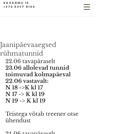
Kasarmu 15
+372 5397 8106
Jaanipäevaaegsed
rühmatunnid
22.06 tavapäraselt 
23.06 allolevad tunnid 
toimuvad kolmapäeval 
22.06 vastavalt:  
N 18 ->K kl 17 
N 17 -> K kl 19  
N 19 -> K kl 19  
Teistega võtab treener otse 
ühendust  
24.06 tavapäraselt 