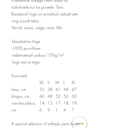
Klassikalise lõikega t-särk sobib nii
tüdrukutele kui ka poistele. Tartu
Ratsakooli logo on prinditud väikselt ette
ning suurelt taha.
Värvid: sinine, valge, must, lilla
-klassikaline lõige
-100% puuvillane
-riidematerjali paksus 150g/m²
-logo ees ja taga
Suurused:
XS
S
M
L
XL
laius, cm
35
38
41
44
47
kõrgus, cm
46
48
52
56
60
varruka pikkus,
14.
15.
17.
18.
19.
cm
6
9
1
4
7
A special selection of softstyle yarns keep