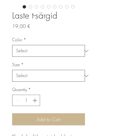
Laste t-särgid
Price
19,00 €
Color
*
Size
*
Quantity
*
Add to Cart