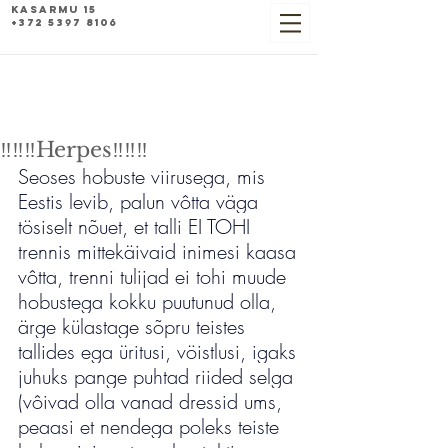
Kasarmu 15
+372 5397 8106
‼️‼️‼️Herpes‼️‼️‼️
Seoses hobuste viirusega, mis 
Eestis levib, palun vôtta väga 
tösiselt nõuet, et talli EI TOHI 
trennis mittekäivaid inimesi kaasa 
vôtta, trenni tulijad ei tohi muude 
hobustega kokku puutunud olla, 
ärge külastage sõpru teistes 
tallides ega üritusi, vöistlusi, igaks 
juhuks pange puhtad riided selga 
(vôivad olla vanad dressid ums, 
peaasi et nendega poleks teiste 