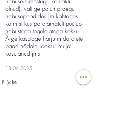
hobuseinimestega kontakti 
olnud), vältige palun praegu 
hobusepoodides jm kohtades 
käimist kus paratamatult puutub 
hobustega tegelejatega kokku. 
Ärge kasutage harju mida olete 
paari nädala jooksul mujal 
kasutanud jms. 
18.04.2025
Comments